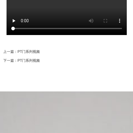
上一篇：
PT门系列视频
下一篇：
PT门系列视频
为客户提供隔断、移门、淋浴房等一系列
专注品质与工艺细节，兼顾多元设计风格与空间实用
致力于打造舒适的居家和办公环境