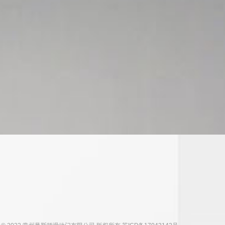
为客户提供隔断、移门、淋浴房等一系列的解
专注品质与工艺细节，兼顾多元设计风格与空间实用需求
致力于打造舒适的居家和办公环境
以信为本
以质取胜